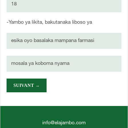
18
-Yambo ya likita, bakutanaka liboso ya
esika oyo basalaka mampana farmasi
mosala ya koboma nyama
SUIVANT →
info@elajambo.com