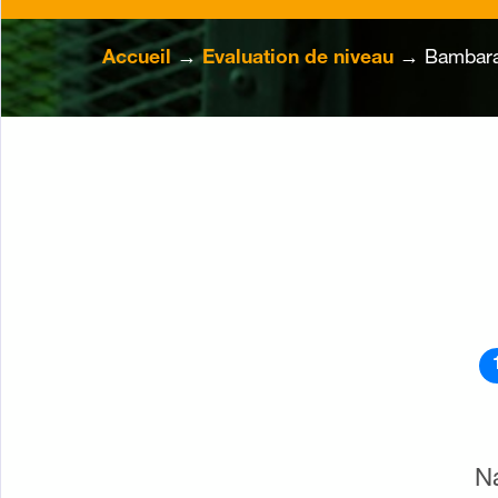
Accueil
→
Evaluation de niveau
→ Bambara -
N