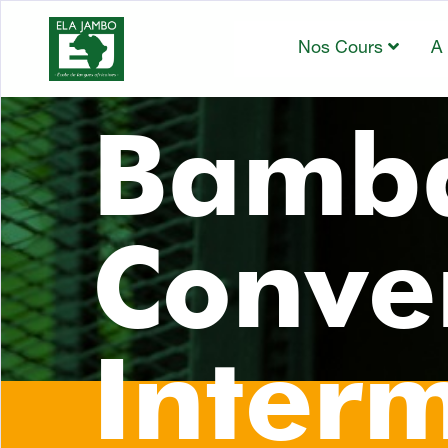
Nos Cours
A
Bamba
Conve
Inter