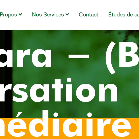
 Propos
Nos Services
Contact
Études de c
ra - (B
rsation
médiaire