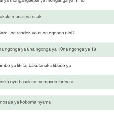
ai ya mongangaepai ya monganga ya mino
lokola mosali ya nsuki
Bazali na rendez-vous na ngonga nini?
na ngonga ya 8na ngonga ya 10na ngonga ya 18
ambo ya likita, bakutanaka liboso ya
esika oyo basalaka mampana farmasi
mosala ya koboma nyama